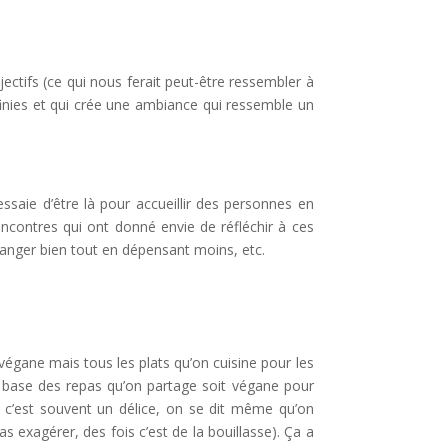
jectifs (ce qui nous ferait peut-être ressembler à
éfinies et qui crée une ambiance qui ressemble un
essaie d’être là pour accueillir des personnes en
ncontres qui ont donné envie de réfléchir à ces
 manger bien tout en dépensant moins, etc.
végane mais tous les plats qu’on cuisine pour les
a base des repas qu’on partage soit végane pour
e c’est souvent un délice, on se dit même qu’on
 exagérer, des fois c’est de la bouillasse). Ça a