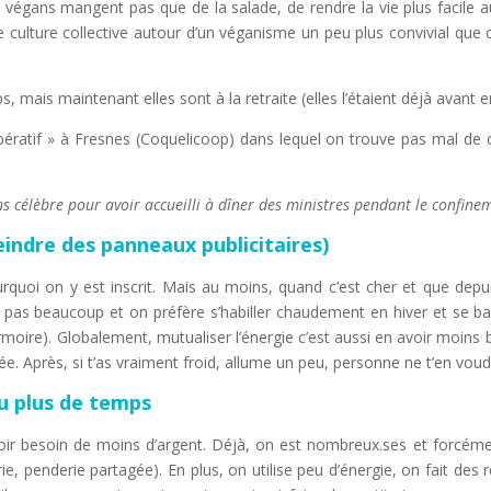
végans mangent pas que de la salade, de rendre la vie plus facile a
 culture collective autour d’un véganisme un peu plus convivial que c
 mais maintenant elles sont à la retraite (elles l’étaient déjà avant en
pératif » à Fresnes (Coquelicoop) dans lequel on trouve pas mal de
s célèbre pour avoir accueilli à dîner des ministres pendant le confine
indre des panneaux publicitaires)
uoi on y est inscrit. Mais au moins, quand c’est cher et que depuis
 pas beaucoup et on préfère s’habiller chaudement en hiver et se bal
 armoire). Globalement, mutualiser l’énergie c’est aussi en avoir moins 
. Après, si t’as vraiment froid, allume un peu, personne ne t’en voud
u plus de temps
voir besoin de moins d’argent. Déjà, on est nombreux.ses et forcémen
e, penderie partagée). En plus, on utilise peu d’énergie, on fait des 