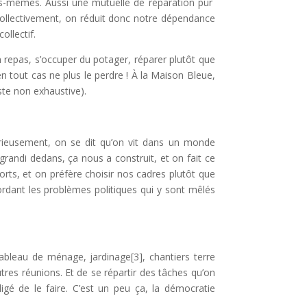
ous-mêmes. Aussi une mutuelle de réparation pur
Collectivement, on réduit donc notre dépendance
ollectif.
n repas, s’occuper du potager, réparer plutôt que
 tout cas ne plus le perdre ! À la Maison Bleue,
ste non exhaustive).
érieusement, on se dit qu’on vit dans un monde
a grandi dedans, ça nous a construit, et on fait ce
orts, et on préfère choisir nos cadres plutôt que
ordant les problèmes politiques qui y sont mêlés
bleau de ménage, jardinage[3], chantiers terre
tres réunions. Et de se répartir des tâches qu’on
ligé de le faire. C’est un peu ça, la démocratie