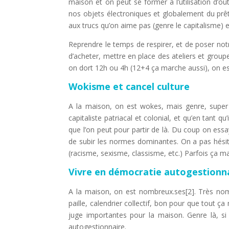
maison et on peut se former à l’utilisation d’
nos objets électroniques et globalement du prê
aux trucs qu’on aime pas (genre le capitalisme) 
Reprendre le temps de respirer, et de poser notr
d’acheter, mettre en place des ateliers et grou
on dort 12h ou 4h (12+4 ça marche aussi), on est
Wokisme et cancel culture
A la maison, on est wokes, mais genre, super 
capitaliste patriacal et colonial, et qu’en tant q
que l’on peut pour partir de là. Du coup on essa
de subir les normes dominantes. On a pas hésité
(racisme, sexisme, classisme, etc.) Parfois ça m
Vivre en démocratie autogestionn
A la maison, on est nombreux.ses[2]. Très nom
paille, calendrier collectif, bon pour que tout 
juge importantes pour la maison. Genre là, si j
autogestionnaire.