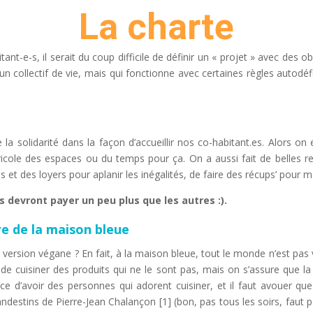
La charte
-e-s, il serait du coup difficile de définir un « projet » avec des ob
un collectif de vie, mais qui fonctionne avec certaines règles autod
 solidarité dans la façon d’accueillir nos co-habitant.es. Alors on 
ricole des espaces ou du temps pour ça. On a aussi fait de belles re
s et des loyers pour aplanir les inégalités, de faire des récups’ pour
devront payer un peu plus que les autres :).
re de la maison bleue
e version végane ? En fait, à la maison bleue, tout le monde n’est pas 
 de cuisiner des produits qui ne le sont pas, mais on s’assure que l
nce d’avoir des personnes qui adorent cuisiner, et il faut avouer qu
stins de Pierre-Jean Chalançon [1] (bon, pas tous les soirs, faut pas