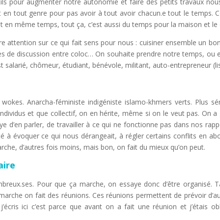
outils pour augmenter notre autonomie et faire des petits travaux n
t en tout genre pour pas avoir à tout avoir chacun.e tout le temps. 
et en même temps, tout ça, c’est aussi du temps pour la maison et le c
e attention sur ce qui fait sens pour nous : cuisiner ensemble un bo
pes de discussion entre coloc… On souhaite prendre notre temps, ou en
 salarié, chômeur, étudiant, bénévole, militant, auto-entrepreneur (li
wokes. Anarcha-féministe indigéniste islamo-khmers verts. Plus s
u’individus et que collectif, on en hérite, même si on le veut pas. On 
ye d’en parler, de travailler à ce qui ne fonctionne pas dans nos rapp
 à évoquer ce qui nous dérangeait, à régler certains conflits en ab
arche, d’autres fois moins, mais bon, on fait du mieux qu’on peut.
aire
breux.ses. Pour que ça marche, on essaye donc d’être organisé. Ta
ça marche on fait des réunions. Ces réunions permettent de prévoir d’au
’écris ici c’est parce que avant on a fait une réunion et j’étais ob