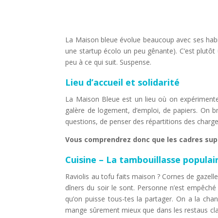
La Maison bleue évolue beaucoup avec ses habitant
une startup écolo un peu gênante). C’est plutôt 
peu à ce qui suit. Suspense.
Lieu d’accueil et solidarité
La Maison Bleue est un lieu où on expérimente la
galère de logement, d’emploi, de papiers. On b
questions, de penser des répartitions des charge
Vous comprendrez donc que les cadres sups 
Cuisine – La tambouillasse populai
Raviolis au tofu faits maison ? Cornes de gazell
dîners du soir le sont. Personne n’est empêché
qu’on puisse tous-tes la partager. On a la cha
mange sûrement mieux que dans les restaus clande